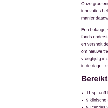
Onze groeiend
innovaties he
manier daadwe
Een belangrij
fonds onderst
en versnelt d
om nieuwe the
vroegtijdig in
in de dagelij
Bereikt
11 spin-off
9 klinische
9 licenties