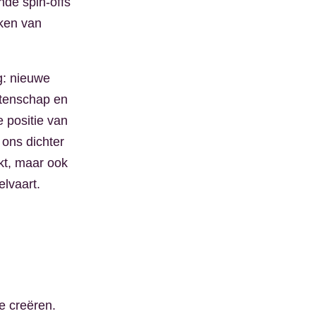
nde spin-offs
kken van
g: nieuwe
etenschap en
e positie van
ons dichter
kt, maar ook
lvaart.
e creëren.