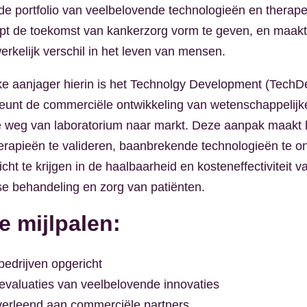
e portfolio van veelbelovende technologieën en therape
lpt de toekomst van kankerzorg vorm te geven, en maak
rkelijk verschil in het leven van mensen.
ke aanjager hierin is het Technolgy Development (TechD
eunt de commerciële ontwikkeling van wetenschappelij
e weg van laboratorium naar markt. Deze aanpak maakt 
rapieën te valideren, baanbrekende technologieën te o
zicht te krijgen in de haalbaarheid en kosteneffectiviteit 
kse behandeling en zorg van patiënten.
e mijlpalen:
 bedrijven opgericht
 evaluaties van veelbelovende innovaties
 verleend aan commerciële partners