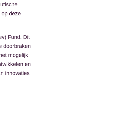
utische
t op deze
ev) Fund. Dit
ke doorbraken
het mogelijk
ntwikkelen en
van innovaties