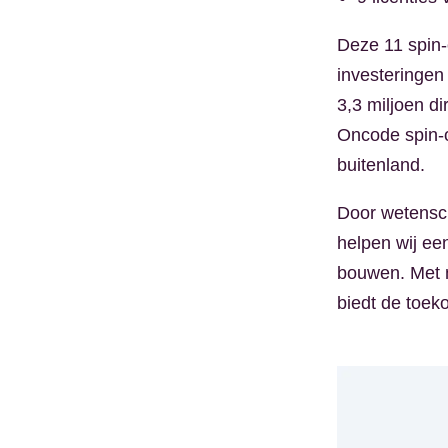
Deze 11 spin-
investeringen
3,3 miljoen d
Oncode spin-o
buitenland.
Door wetensch
helpen wij ee
bouwen. Met 
biedt de toek
Kép