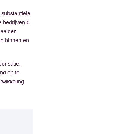
substantiële
e bedrijven €
haalden
 in binnen-en
orisatie,
nd op te
twikkeling