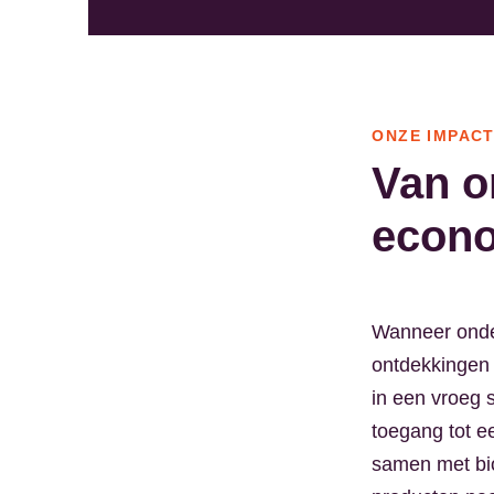
ONZE IMPAC
Van o
econ
Wanneer onder
ontdekkingen 
in een vroeg 
toegang tot e
samen met bio