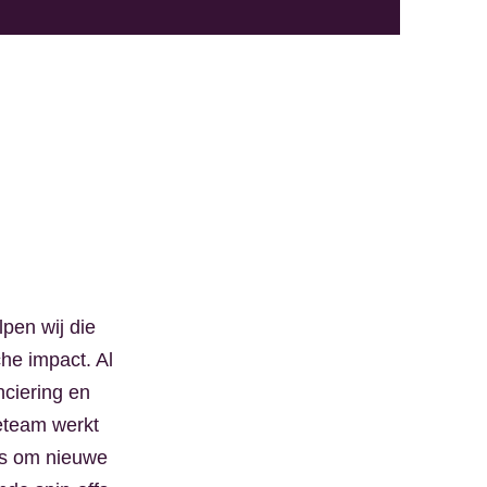
pen wij die
he impact. Al
nciering en
ieteam werkt
rs om nieuwe