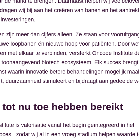
r de markt te brengen. Daarnaast helpen wij veelbelove
, dragen wij bij aan het creëren van banen en het aantre
 investeringen.
en zijn meer dan cijfers alleen. Ze staan voor vooruitgan
euwe loopbanen én nieuwe hoop voor patiënten. Door w
ven met elkaar te verbinden, versterkt Oncode Institute d
 toonaangevend biotech-ecosysteem. Elk succes brengt 
mst waarin innovatie betere behandelingen mogelijk maa
t, duurzaamheid stimuleert en bijdraagt aan gedeelde we
 tot nu toe hebben bereikt
titute is valorisatie vanaf het begin geïntegreerd in het
ces - zodat wij al in een vroeg stadium helpen waarde t