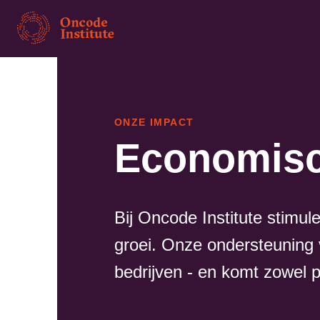
Overslaan
en
naar
de
inhoud
gaan
ONZE IMPACT
Economisc
Bij Oncode Institute stimu
groei. Onze ondersteuning 
bedrijven - en komt zowel 