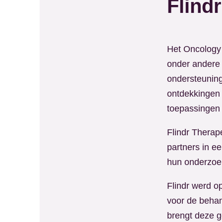
Flind
Het Oncology 
onder andere 
ondersteuning
ontdekkingen 
toepassingen
Flindr Therap
partners in e
hun onderzoek
Flindr werd o
voor de beha
brengt deze g