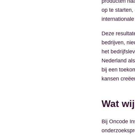
producten naa
op te starten
internationale
Deze resultat
bedrijven, ni
het bedrijfsle
Nederland als
bij een toeko
kansen creëer
Wat wij
Bij Oncode Ins
onderzoekspro