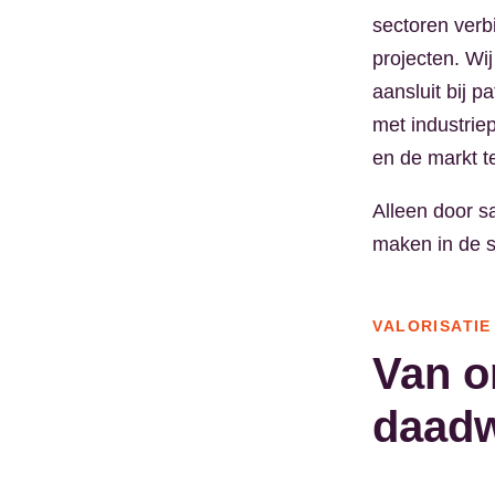
sectoren verb
projecten. Wi
aansluit bij 
met industrie
en de markt t
Alleen door s
maken in de s
VALORISATIE
Van o
daadw