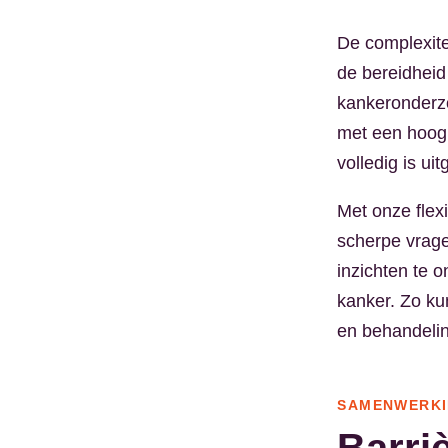
De complexit
de bereidhei
kankeronderzo
met een hoog 
volledig is uit
Met onze flex
scherpe vrage
inzichten te 
kanker. Zo ku
en behandelin
SAMENWERK