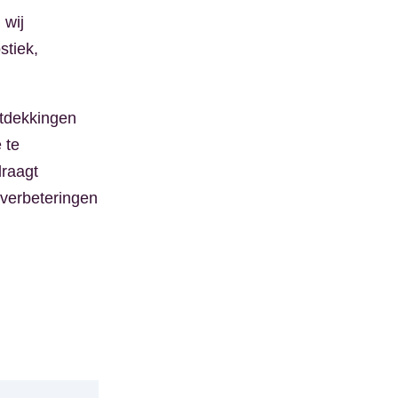
 wij
stiek,
tdekkingen
 te
draagt
 verbeteringen