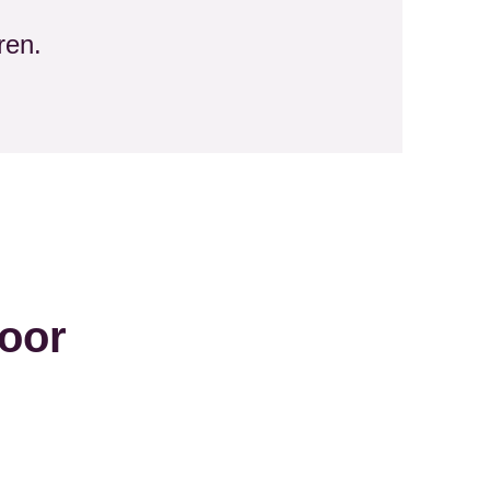
ren.
oor
e