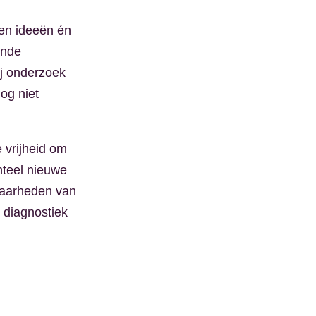
en ideeën én
ende
ij onderzoek
og niet
 vrijheid om
nteel nieuwe
sbaarheden van
 diagnostiek