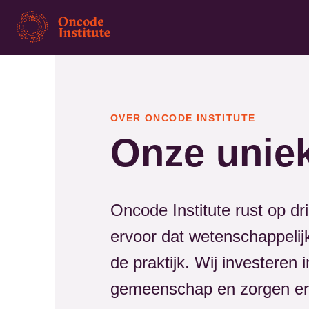
Overslaan
en
naar
de
inhoud
gaan
OVER ONCODE INSTITUTE
Onze unie
Oncode Institute rust op dr
ervoor dat wetenschappelij
de praktijk. Wij investeren
gemeenschap en zorgen erv