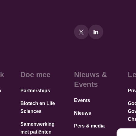
k
Doe mee
Nieuws &
Le
Events
k
Partnerships
Pri
Events
Biotech en Life
Go
Sciences
Go
Nieuws
Cha
Samenwerking
Pers & media
met patiënten