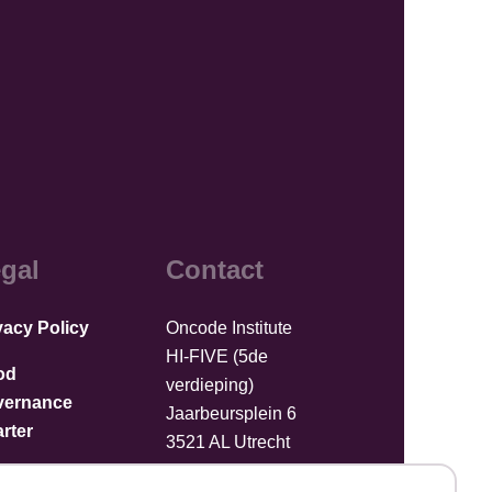
gal
Contact
vacy Policy
Oncode Institute
HI-FIVE (5de
od
verdieping)
vernance
Jaarbeursplein 6
rter
3521 AL Utrecht
Nederland