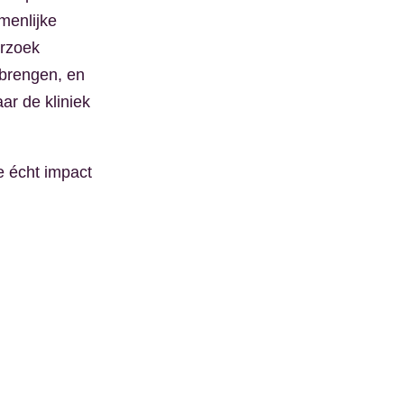
menlijke
erzoek
nbrengen, en
ar de kliniek
e écht impact