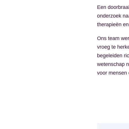
Een doorbraak 
onderzoek naa
therapieën en
Ons team wer
vroeg te herk
begeleiden ri
wetenschap ni
voor mensen d