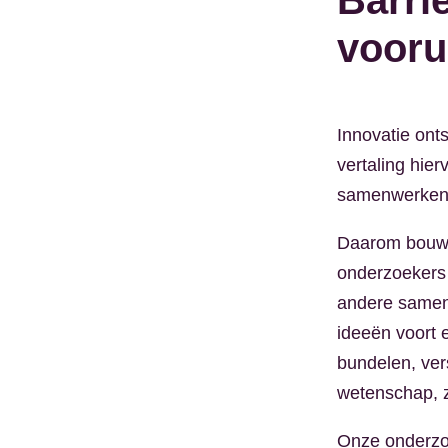
Barri
vooru
Innovatie ont
vertaling hie
samenwerken
Daarom bouwe
onderzoekers 
andere samen
ideeën voort 
bundelen, ver
wetenschap, 
Onze onderzoe