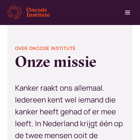
Overslaan
en
naar
de
inhoud
OVER ONCODE INSTITUTE
gaan
Onze missie
Kanker raakt ons allemaal.
Iedereen kent wel iemand die
kanker heeft gehad of er mee
leeft. In Nederland krijgt één op
de twee mensen ooit de