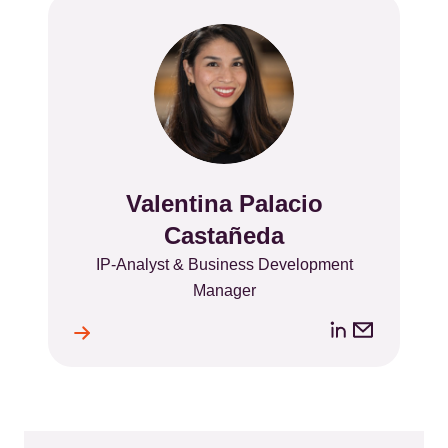
Valentina Palacio
Name
Castañeda
Position
IP-Analyst & Business Development
Manager
LinkedIn
Email
ile
l
address