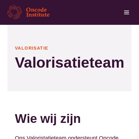
Overslaan
en
naar
de
inhoud
VALORISATIE
gaan
Valorisatieteam
Wie wij zijn
Ons Valoristatieteam ondersteunt Oncode