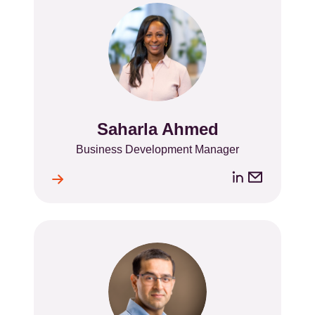
Saharla Ahmed
Name
Position
Business Development Manager
LinkedIn
Email
ile
l
address