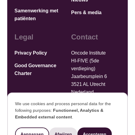
Samenwerking met
Pers & media
patiënten
Legal
Contact
Privacy Policy
Oncode Institute
HI-FIVE (5de
Good Governance
verdieping)
Charter
Jaarbeursplein 6
3521 AL Utrecht
Nederland
We use cookies and process personal data for the
Bestanden uploaden
following purposes:
Functioneel, Analytics &
Use
Embedded external content
.
©2025 Oncode Institute
of
Aanpassen
Afwijzen
Accepteren