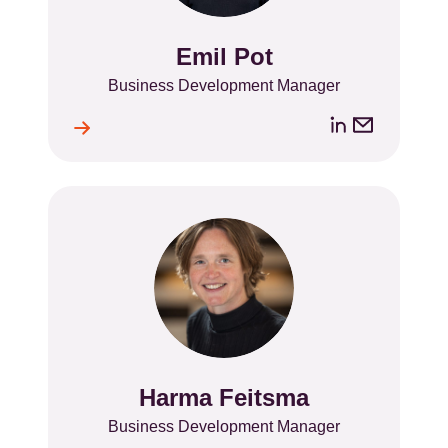
Emil Pot
Name
Position
Business Development Manager
LinkedIn
Email
ile
l
address
Harma Feitsma
Name
Position
Business Development Manager