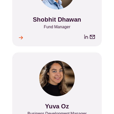
Shobhit Dhawan
Name
Position
Fund Manager
LinkedIn
Email
ile
l
address
Yuva Oz
Name
Position
Business Development Manager