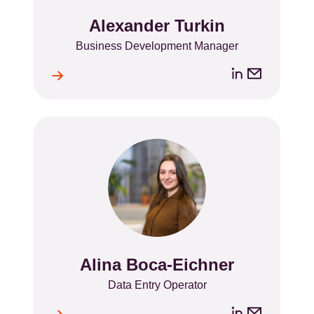
Alexander Turkin
Name
Position
Business Development Manager
LinkedIn
Email
ile
l
address
Alina Boca-Eichner
Name
Position
Data Entry Operator