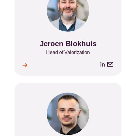
Jeroen Blokhuis
Name
Position
Head of Valorization
LinkedIn
Email
ile
l
address