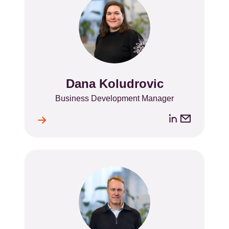
Dana Koludrovic
Name
Position
Business Development Manager
LinkedIn
Email
ile
l
address