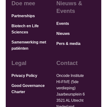
Doe mee
Nieuws &
Events
Partnerships
Events
Biotech en Life
Sciences
Nieuws
Samenwerking met
Pers & media
patiënten
Legal
Contact
Privacy Policy
Oncode Institute
HI-FIVE (5de
Good Governance
verdieping)
Charter
Jaarbeursplein 6
3521 AL Utrecht
Nederland