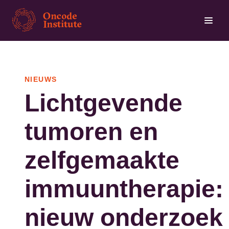
Overslaan
en
naar
de
inhoud
NIEUWS
gaan
Lichtgevende
tumoren en
zelfgemaakte
immuuntherapie:
nieuw onderzoek